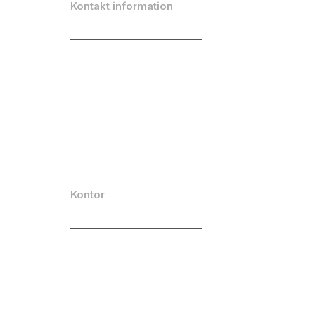
Kontakt information
info@emarketeer.com
(+46) 8-764 46 00
Beliggenhed
LinkedIn
Youtube
Facebook
Kontor
eMarketeer AB
Stora Frösunda 3
169 75 Solna
Sverige