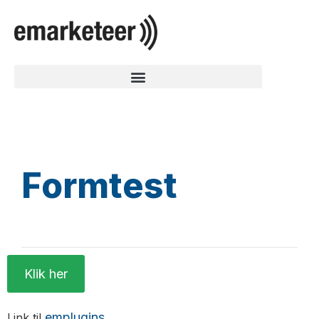
Formtest
Klik her
emplugins
Link til