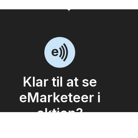
Klar til at se
eMarketeer i
aktion?
Lad os vise dig, hvordan eMarketeer kan få