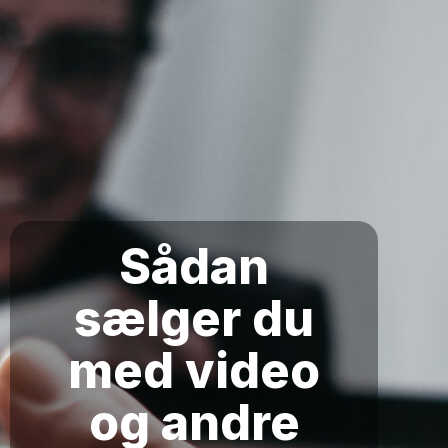
Sådan
sælger du
med video
og andre