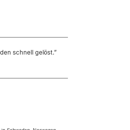
den schnell gelöst.”
ie in Schweden, Norwegen,