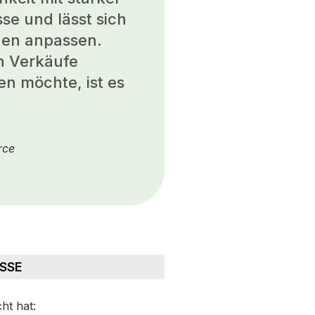
sse und lässt sich
gen anpassen.
n Verkäufe
en möchte, ist es
rce
ISSE
ht hat: