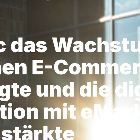
c das Wachst
hen E-Comme
te und die di
ion mit eMar
stärkte