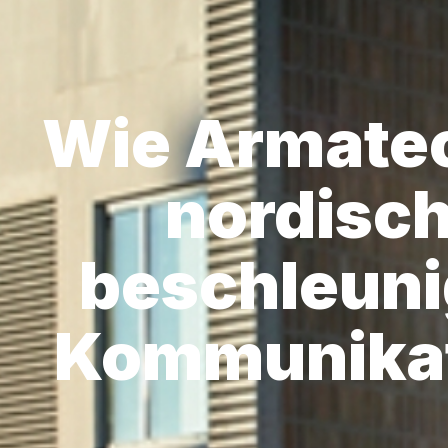
Wie Armate
nordisc
beschleunig
Kommunikat