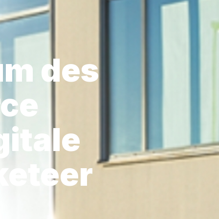
um des
rce
gitale
keteer