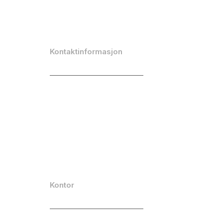
dokumentasjon
Kontaktinformasjon
info@emarketeer.com
(+46) 8-764 46 00
Plassering
LinkedIn
Youtube
Facebook
Kontor