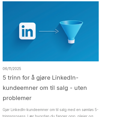
06/11/2025
5 trinn for å gjøre LinkedIn-
kundeemner om til salg - uten
problemer
Gjør LinkedIn-kundeemner om til salg med en sømløs 5-
trinnsprosess. Lær hvordan du fanger opp, pleier og