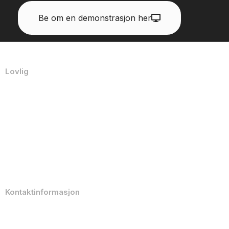
Be om en demonstrasjon her
Lovlig
Personvernerklæring
Retningslinjer for akseptabel bruk
Sluttbrukerlisensavtale
Retningslinjer for informasjonskapsler
All juridisk dokumentasjon
Kontaktinformasjon
info@emarketeer.com