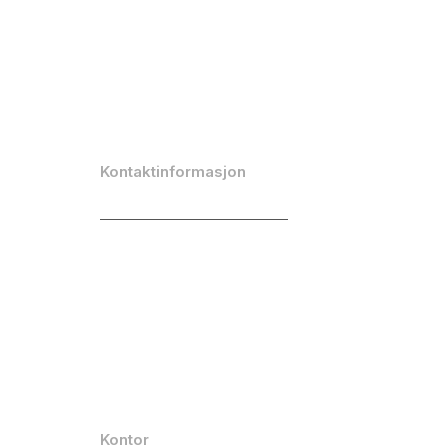
Retningslinjer for
informasjonskapsler
All juridisk
dokumentasjon
Kontaktinformasjon
info@emarketeer.com
(+46) 8-764 46 00
Plassering
LinkedIn
Youtube
Facebook
Kontor