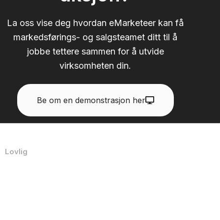
La oss vise deg hvordan eMarketeer kan få
markedsførings- og salgsteamet ditt til å
jobbe tettere sammen for å utvide
virksomheten din.
Be om en demonstrasjon her
Lovlig
Personvernerklæring
Retningslinjer for akseptabel bruk
Sluttbrukerlisensavtale