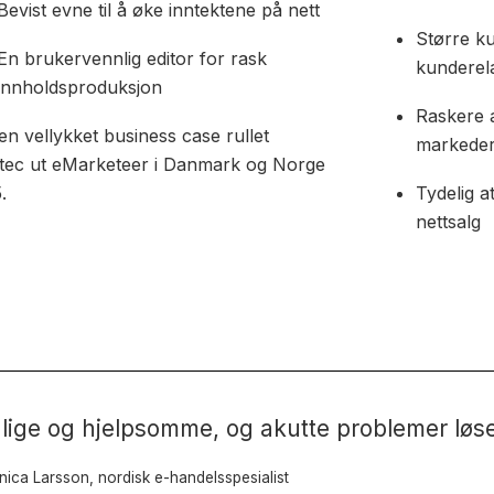
Bevist evne til å øke inntektene på nett
Større k
En brukervennlig editor for rask
kunderel
innholdsproduksjon
Raskere a
 en vellykket business case rullet
markede
ec ut eMarketeer i Danmark og Norge
.
Tydelig a
nettsalg
nlige og hjelpsomme, og akutte problemer løse
nica Larsson, nordisk e-handelsspesialist