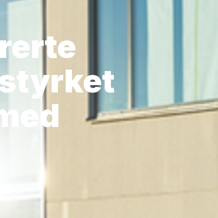
rerte
styrket
 med