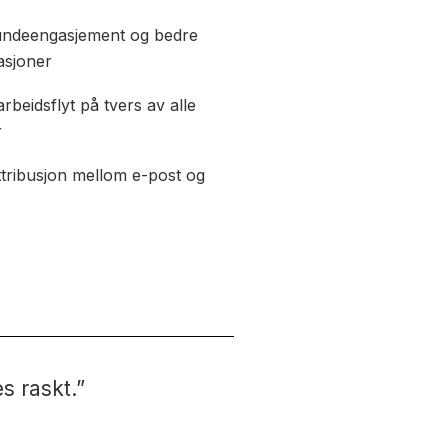
undeengasjement og bedre
asjoner
rbeidsflyt på tvers av alle
r
ttribusjon mellom e-post og
s raskt.”