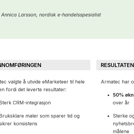
 Annica Larsson, nordisk e-handelsspesialist
NNOMFØRINGEN
RESULTATEN
ec valgte å utvide eMarketeer til hele
Armatec har 
n fordi det leverte resultater:
50% økni
Sterk CRM-integrasjon
over år
Bruksklare maler som sparer tid og
Sterke og
sikrer konsistens
nyhetsbre
målene