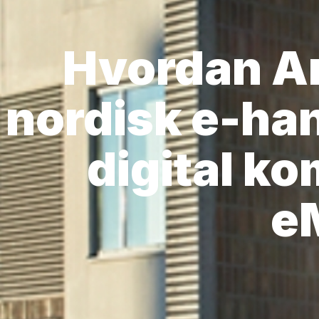
Hvordan Ar
nordisk e-ha
digital k
e