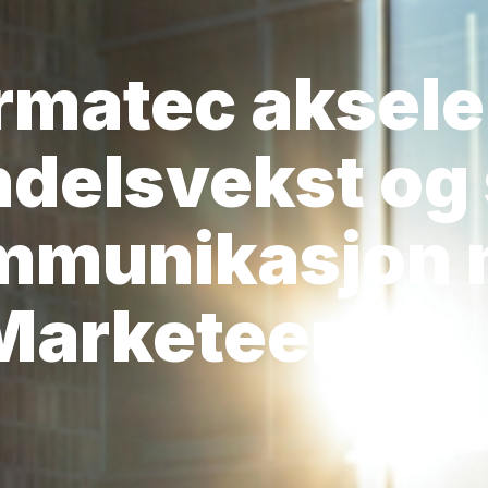
matec aksele
ndelsvekst og 
ommunikasjon
Marketeer