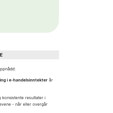
E
oppnådd:
ng i e-handelsinntekter
år
 konsistente resultater i
vene - når eller overgår