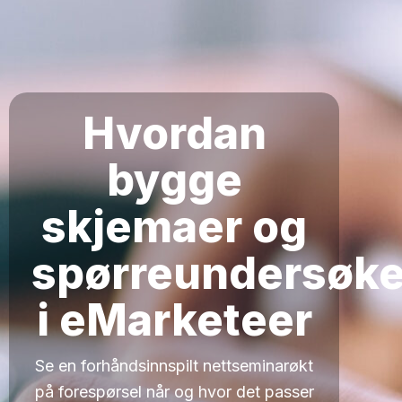
Hvordan
bygge
skjemaer og
spørreundersøke
i eMarketeer
Se en forhåndsinnspilt nettseminarøkt
på forespørsel når og hvor det passer