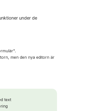
funktioner under de
ormulär".
torn, men den nya editorn är
d text
ring