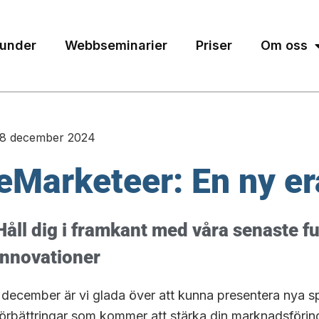
under
Webbseminarier
Priser
Om oss
18 december 2024
eMarketeer: En ny er
Håll dig i framkant med våra senaste f
innovationer
I december är vi glada över att kunna presentera nya 
förbättringar som kommer att stärka din marknadsföring