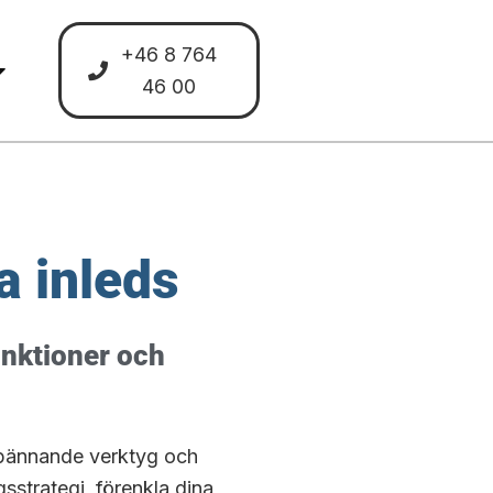
+46 8 764
46 00
a inleds
unktioner och
spännande verktyg och
sstrategi, förenkla dina