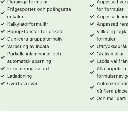
Flersidiga formulär
Anpassad varu
Frågesporter och poängsatta
för formulär
enkäter
Anpassade inm
Kalkylatorformulär
Anpassad ren
Popup-fönster för enkäter
Villkorlig logi
Duplicera gruppalternativ
formulär
Validering av indata
Uttrycksspråk 
Partiella inlämningar och
Gratis mallar
automatisk sparning
Ladda val från
Formatering av text
Alla populära 
Latladdning
formulärnavig
Överföra svar
Autolokaliser
på flera platse
Och mer därtill