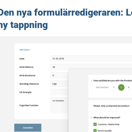
Den nya formulärredigeraren: L
ny tappning