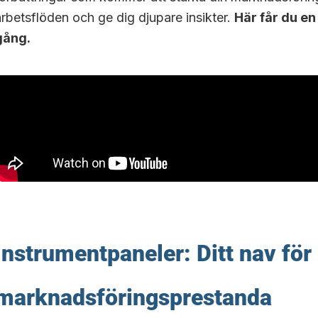
arbetsflöden och ge dig djupare insikter.
Här får du en
gång.
Instrumentpaneler: Ditt nav för
marknadsföringsprestanda