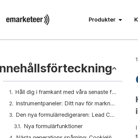
Produkter
K
Innehållsförteckning
Håll dig i framkant med våra senaste funktioner och innovationer
Instrumentpaneler: Ditt nav för marknadsföringsprestanda
Den nya formulärredigeraren: Lead Capturing i ny tappning
Nya formulärfunktioner
Nästa generations spårning: Cookielös och framtidssäkrad