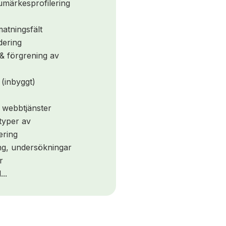
märkesprofilering
atningsfält
dering
k & förgrening av
(inbyggt)
 webbtjänster
typer av
ering
ing, undersökningar
r
...