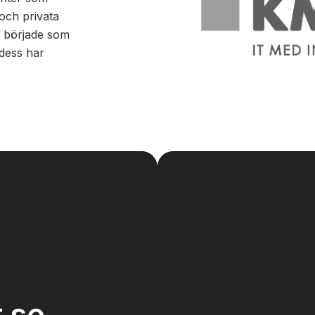
 och privata
 började som
dess har
t se