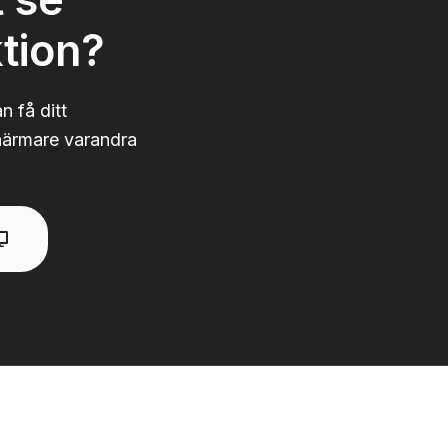
tion?
n få ditt
närmare varandra