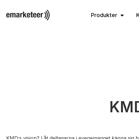
Produkter
KMD
KMD:s vision? Låt deltagarna i evenemanget känna sig 