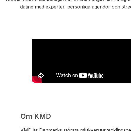
dating med experter, personliga agendor och stre
Om KMD
KMD är Danmarks största mjukvaruutvecklingsc