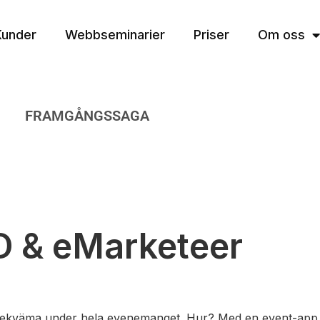
Kunder
Webbseminarier
Priser
Om oss
FRAMGÅNGSSAGA
 & eMarketeer
bekväma under hela evenemanget. Hur? Med en event-app. A