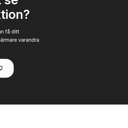
tion?
n få ditt
närmare varandra