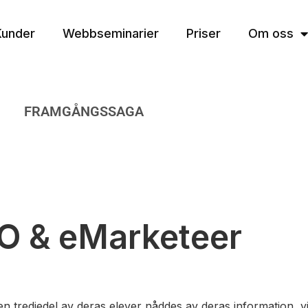
Kunder
Webbseminarier
Priser
Om oss
FRAMGÅNGSSAGA
O & eMarketeer
n tredjedel av deras elever nåddes av deras information, vi