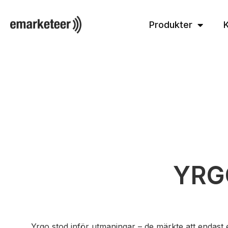
Produkter
YRG
Yrgo stod inför utmaningar – de märkte att endast e